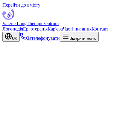
Перейти до вмісту
Valerie Lang
Therapiezentrum
Логопедія
Ерготерапія
Кар'єра
Часті питання
Контакт
Зателефонувати
UK
Відкрити меню