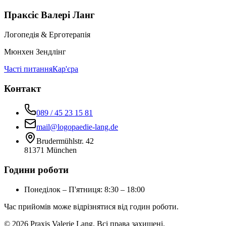
Праксіс Валері Ланг
Логопедія
&
Ерготерапія
Мюнхен Зендлінг
Часті питання
Кар'єра
Контакт
089 / 45 23 15 81
mail@logopaedie-lang.de
Brudermühlstr. 42
81371
München
Години роботи
Понеділок – П'ятниця
:
8:30 – 18:00
Час прийомів може відрізнятися від годин роботи.
©
2026
Praxis Valerie Lang
.
Всі права захищені.